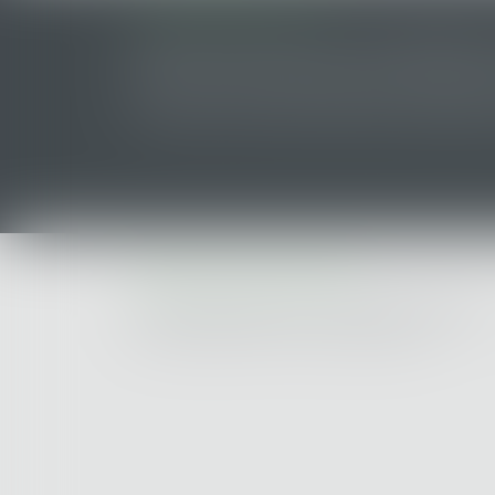
LES DERNIERES ACTUS
Lorsqu'un contrat d'assurance limite sa garantie a
montant, l'assuré ne peut prétendre à la couverture
ce seuil sans avoir obtenu l'extension de garantie p
CABINET SAINT-NAZAIRE
2 Rue de l'Étoile du Matin - 44600 SAINT-NAZAIRE
Tel : 02 40 53 33 50 - Fax : 02 40 70 42 93