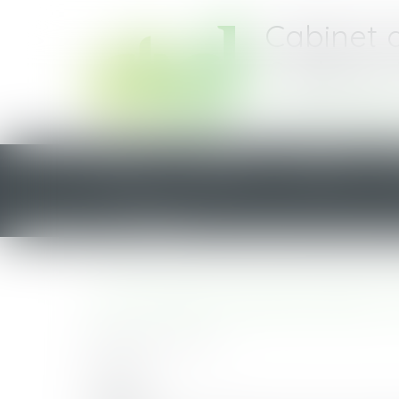
Cabinet 
Cadoret-
Saint-Nazai
ACCUEIL
CABINET
ÉQUIPE
CONTACT
Vous êtes ici :
Actus
Newsletters
La lettre du cercle n°88 - OC
LA LETTRE DU CERCLE N°88 - 
Publié le :
27/10/2023
Newsletter