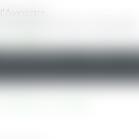
d'Avocats
Toussaint Denis et Associés
re - Nantes
DOMAINES D'INTERVENTION
HONORAIRES
ANN
TOBRE 2023 - ALTAJURIS
OCTOBRE 2023 - ALTAJURIS