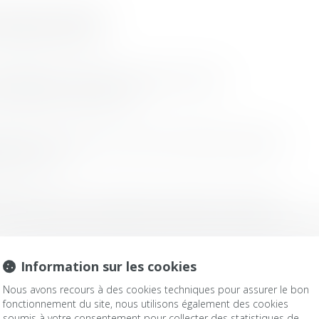
onde le cas français
audition de l’enfant
ystère » pour prouver la faute du salarié
 suppose que la bonne foi
sive : incidence de la clause de résiliation unilatérale
 de tourisme
NE Contours européens du principe ne bis in idem
uvelés des résidences de tourisme : admission du congé 
Information sur les cookies
Nous avons recours à des cookies techniques pour assurer le bon
fonctionnement du site, nous utilisons également des cookies
soumis à votre consentement pour collecter des statistiques de