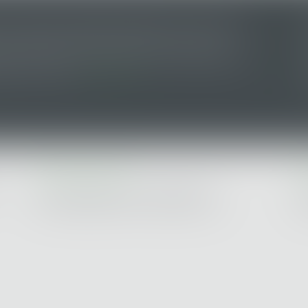
ASSURANCE CONSTRUCTION : LE DÉPASSEMENT DU MONTANT MAXIMAL GARANTI PEUT EXCLURE TOUTE COUVERTURE
ux opérations dont le coût n'excède pas un certain
 de son assureur s'il intervient sur un chantier dépassant
révue au contrat...
LIRE LA SUITE
CABINET NANTES
C
13 Rue Bertrand Geslin - 44000 NANTES
Le
Tel : 02 40 20 34 58 - Fax : 02 40 20 11 04
Tel