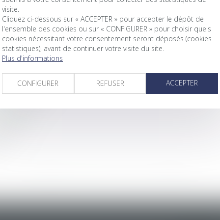
visite.
Cliquez ci-dessous sur « ACCEPTER » pour accepter le dépôt de
l'ensemble des cookies ou sur « CONFIGURER » pour choisir quels
LTAJURIS
cookies nécessitant votre consentement seront déposés (cookies
LTAJURIS
statistiques), avant de continuer votre visite du site.
 ALTAJURIS
Plus d'informations
 ALTAJURIS
 - ALTAJURIS
ACCEPTER
CONFIGURER
REFUSER
3 - ALTAJURIS
TAJURIS
ALTAJURIS
URIS
S
<<
<
1
2
3
4
5
>
>>