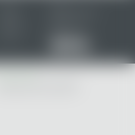
Accueil
Cabinet
Équipe
Domaines d'intervention
Honoraires
Annonces de ventes
Actus
Contact
Plan du site
Mentions légales
Articles
ABINET PORNIC
 Campus - Rte St Michel - 44201 PORNIC
 : 02 40 82 32 42 - Fax : 02 40 70 42 93