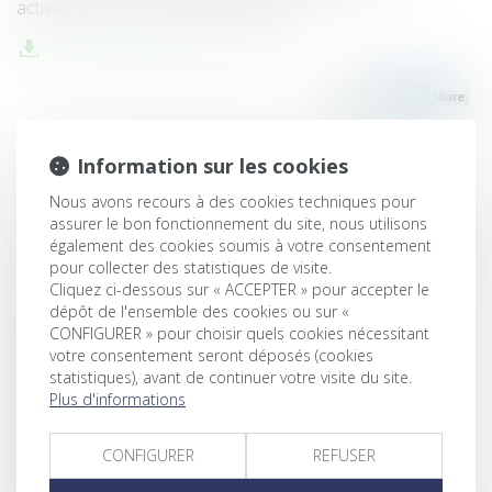
activités sociales et culturelles du CSE
Télécharger la lettre du cercle
Information sur les cookies
HISTORIQUE
Nous avons recours à des cookies techniques pour
assurer le bon fonctionnement du site, nous utilisons
LA LETTRE DU CERCLE N°94 - AVRIL 2024 - ALTAJURIS
également des cookies soumis à votre consentement
LA LETTRE DU CERCLE N°93 - MARS 2024 - ALTAJURIS
pour collecter des statistiques de visite.
LA LETTRE DU CERCLE N°92 - FÉVRIER 2024 -
Cliquez ci-dessous sur « ACCEPTER » pour accepter le
dépôt de l'ensemble des cookies ou sur «
ALTAJURIS
CONFIGURER » pour choisir quels cookies nécessitant
LA LETTRE DU CERCLE N°91 - JANVIER 2024 -
votre consentement seront déposés (cookies
ALTAJURIS
statistiques), avant de continuer votre visite du site.
Plus d'informations
LA LETTRE DU CERCLE N°90 - DECEMBRE 2023 -
ALTAJURIS
CONFIGURER
REFUSER
LA LETTRE DU CERCLE N°89 - NOVEMBRE 2023 -