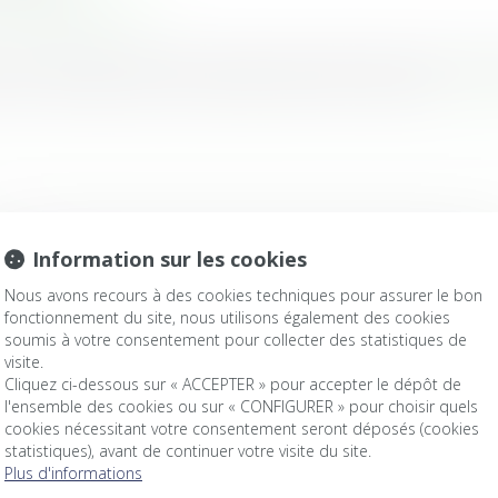
lemag-juridique.com
n, la confiscation d’un bien constitue une peine prononcée à l’oc
ntraîne une dépossession permanente du bien confisqué...
Lire la
ment
Information sur les cookies
rter automatiquement la charge de la réparation de l'accident su
Nous avons recours à des cookies techniques pour assurer le bon
 interrompt la prescription de l’action publique
fonctionnement du site, nous utilisons également des cookies
soumis à votre consentement pour collecter des statistiques de
élai de prescription
visite.
’à quand est-elle applicable ?
Cliquez ci-dessous sur « ACCEPTER » pour accepter le dépôt de
action et notion de libre disposition
l'ensemble des cookies ou sur « CONFIGURER » pour choisir quels
cookies nécessitant votre consentement seront déposés (cookies
statistiques), avant de continuer votre visite du site.
ende de 1,49 milliard d’euros
Plus d'informations
re pour les fonds" (Opale Capital)