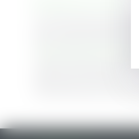
HISTORIQUE
Local commercial situé dans une copropriété et
Covid-19 : mise à jour du protocole sanitaire re
Durée de vie d’une société : définition et prorog
Quand un échange de mails vaut contrat de trav
La lettre du Cercle N°60 - MARS 2021 - ALTAJU
La protection des salariés en cas de faillite pa
Les rappels de produits dangereux devront être
Détention provisoire et juste motivation
Résolution judiciaire d’un contrat d’entreprise :
L’Urssaf qui a trop remboursé un cotisant ne pe
<<