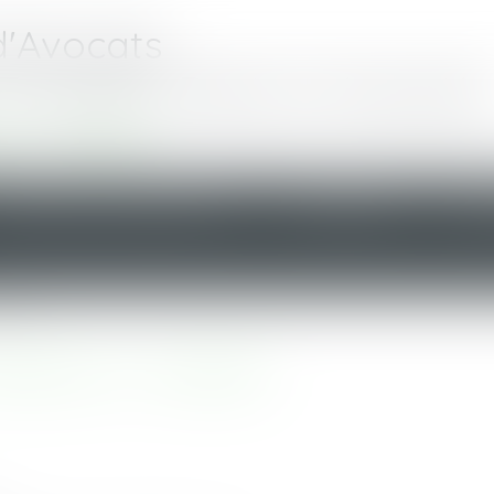
d'Avocats
Toussaint Denis et Associés
re - Nantes
DOMAINES D'INTERVENTION
HONORAIRES
ANN
JURIS
ARS 2021 - ALTAJURIS