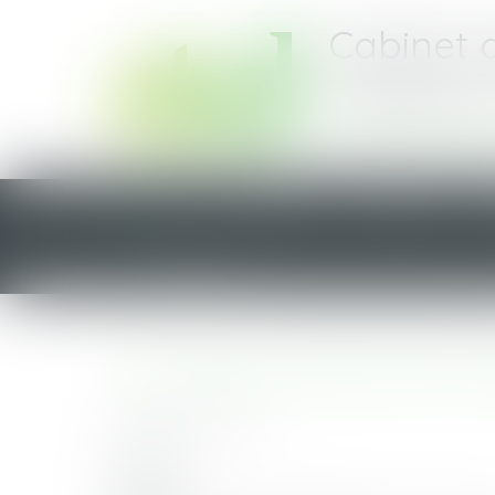
Cabinet 
Cadoret-
Saint-Nazai
ACCUEIL
CABINET
ÉQUIPE
CONTACT
Vous êtes ici :
Accueil
La lettre du Cercle N°60 - MARS 2021 - ALTA
LA LETTRE DU CERCLE N°60 - M
Publié le :
01/03/2021
Newsletter