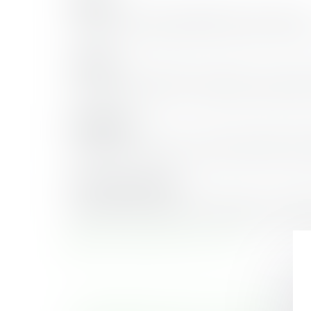
FAMILLE
COUPLE : Promouvoir l’infidélité n’est pas interdit 
CONTRAT ET OBLIGATIONS : Séjour en EPHAD : 
TRAVAIL
RUPTURE DU CONTRAT DE TRAVAIL : Dénonciation
CONTRAT DE TRAVAIL : Appréciation judiciaire 
IMMOBILIER
CONSTRUCTION VEFA : concours des actions et a
PROPRIÉTÉ : En cas de conflit de propriété, la pres
DROIT DES AFFAIRES
CONSOMMATION : Clauses abusives : consommat
BANQUE : Prescription en cas de défaut d’inform
Télécharger la lettre du cercle