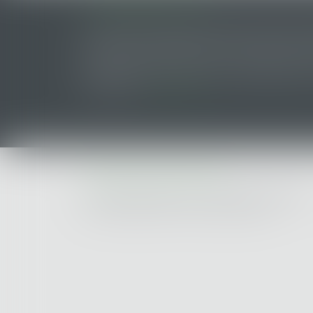
LES DERNIERES ACTUS
ELIYAN LÈVE 145 MILLIONS DE DOLLARS POUR 
La start-up californienne Eliyan a annoncé mercredi
atteignant une valorisation de un milliard de dollar
d’étranglement des infrastructures d’intelligence art
dans les cen...
LIRE LA SUITE
CABINET SAINT-NAZAIRE
2 Rue de l'Étoile du Matin - 44600 SAINT-NAZAIRE
Tel : 02 40 53 33 50 - Fax : 02 40 70 42 93