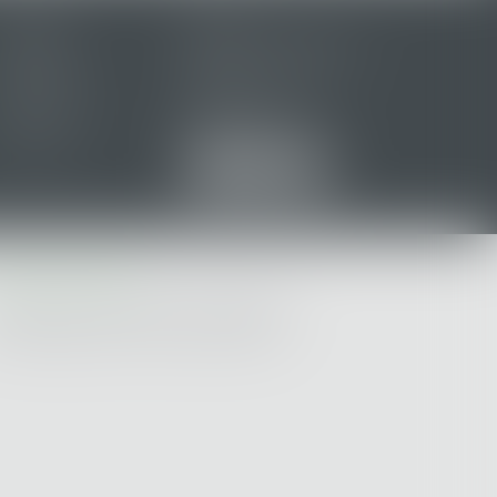
Accueil
Cabinet
Équipe
Domaines d'intervention
Honoraires
Annonces de ventes
Actus
Contact
Plan du site
Mentions légales
Articles
ABINET PORNIC
 Campus - Rte St Michel - 44201 PORNIC
 : 02 40 82 32 42 - Fax : 02 40 70 42 93