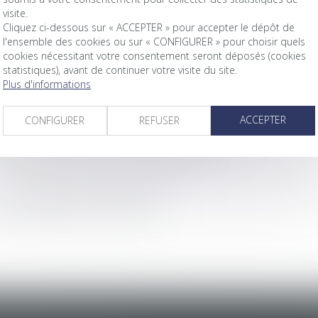
visite.
Cliquez ci-dessous sur « ACCEPTER » pour accepter le dépôt de
l'ensemble des cookies ou sur « CONFIGURER » pour choisir quels
 manquement du bailleur à son obligation de délivrance
cookies nécessitant votre consentement seront déposés (cookies
lative aux cas contacts en entreprise
statistiques), avant de continuer votre visite du site.
ation
Plus d'informations
ail
RIS
ACCEPTER
CONFIGURER
REFUSER
s menacée, assurent les administrateurs judiciaires
 déclarés sur le site internet RappelConso
 responsabilité du maître d'ouvrage
ut pas délivrer une contrainte
<
...
256
257
258
259
260
261
262
...
>