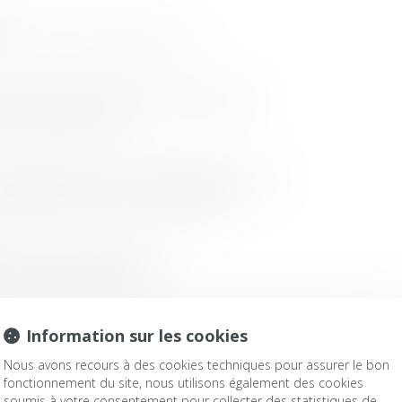
!
exclusion du louage de chose
 de mauvaise foi d’une discrimination
du harcèlement moral
ppréciation du caractère apparent du vice
cription l’emporte sur le titre publié
eurs, soyez de bonne foi !
ation de l’emprunteur
Information sur les cookies
Nous avons recours à des cookies techniques pour assurer le bon
fonctionnement du site, nous utilisons également des cookies
soumis à votre consentement pour collecter des statistiques de