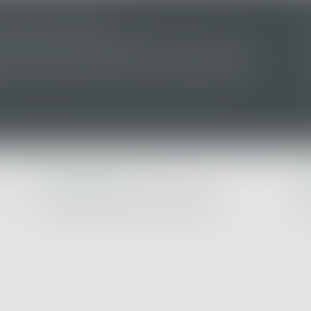
CONNECTER LES PUCES IA
 une levée de fonds de 145 millions de dollars en série C,
s. L’entreprise entend résoudre l’un des principaux goulots
ificielle : la lenteur de transfert des données entre puces
CABINET NANTES
C
13 Rue Bertrand Geslin - 44000 NANTES
Le
Tel : 02 40 20 34 58 - Fax : 02 40 20 11 04
Tel