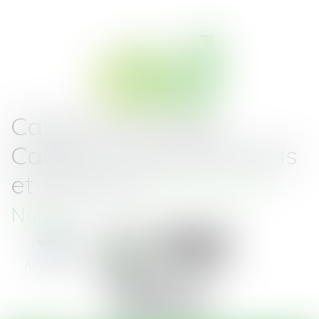
Cabinet d'Avocats
Cadoret-Toussaint Denis
et Associés
Saint-Nazaire -
Nantes