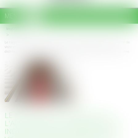
MENU
Ouvrir
le
Vous êtes ici :
Accueil
menu
Le rapporteur général de l'Autorité de la concurrence indique qu’une opération de
visite et saisie inopinée a été réalisée dans le secteur de la production et de la
distribution de produits de grande consommation alimentaire et non alimentaire
LE RAPPORTEUR GÉNÉRAL DE
L'AUTORITÉ DE LA CONCURRENCE
INDIQUE QU’UNE OPÉRATION DE