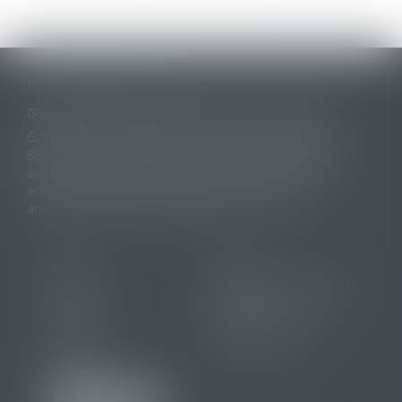
LES DERNIERES ACTUS
GOOGLE ÉCOPE DE 890 MILLIONS D'EUROS D'AMENDE POUR VIOLATION DES RÈGLES EUROPÉENNES DE CONCURRENCE
Google a été condamné jeudi à une amende totale de
890 millions d’euros (environ 1 milliard de dollars) pour
avoir enfreint les règles de l’Union européenne visant à
encadrer le pouvoir des géants du numérique, a
annoncé la Commission européenne...
LIRE LA SUITE
Accueil
Cabinet
Équipe
Domaines d'intervention
Honoraires
Annonces de ventes
Actus
Contact
Plan du site
Mentions légales
Articles