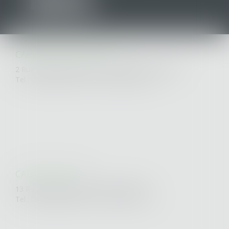
CABINET SAINT-NAZAIRE
2 Rue de l'Étoile du Matin - 44600 SAINT-NAZAIRE
Tel : 02 40 53 33 50 - Fax : 02 40 70 42 93
CABINET NANTES
13 Rue Bertrand Geslin - 44000 NANTES
Tel : 02 40 20 34 58 - Fax : 02 40 20 11 04