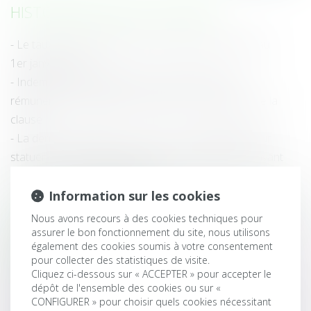
HISTORIQUE
Le taux de la cotisation AGS sera porté à 0,20 % au
1er janvier 2024
Indemnité de congés payés comprise dans la
rémunération forfaitaire : attention à la rédaction de la
clause
La dernière juridiction du fond est compétente pour
statuer sur la demande de mise en liberté formée avant
l’arrêt de la Cour de cassation
Le rapporteur général de l'Autorité de la concurrence
Information sur les cookies
indique qu’une opération de visite et saisie inopinée a été
Nous avons recours à des cookies techniques pour
réalisée dans le secteur de la production et de la
assurer le bon fonctionnement du site, nous utilisons
également des cookies soumis à votre consentement
distribution de produits de grande consommation
pour collecter des statistiques de visite.
alimentaire et non alimentaire
Cliquez ci-dessous sur « ACCEPTER » pour accepter le
Soustraction du droit de gage général des créanciers : il
dépôt de l'ensemble des cookies ou sur «
CONFIGURER » pour choisir quels cookies nécessitant
est obligatoire de démontrer que l’immeuble constituait la