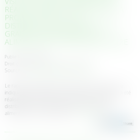
VISITE ET SAISIE INOPINÉE A ÉTÉ
RÉALISÉE DANS LE SECTEUR DE LA
PRODUCTION ET DE LA
DISTRIBUTION DE PRODUITS DE
GRANDE CONSOMMATION
ALIMENTAIRE ET NON ALIMENTAIRE
Publié le :
08/12/2023
Droit commercial
/
Droit de la concurrence
Source :
www.autoritedelaconcurrence.fr
Le rapporteur général de l'Autorité de la concurrence
indique qu’une opération de visite et saisie inopinée a été
réalisée dans le secteur de la production et de la
distribution de produits de grande consommation
alimentaire et non alimentaire...
Lire la suite