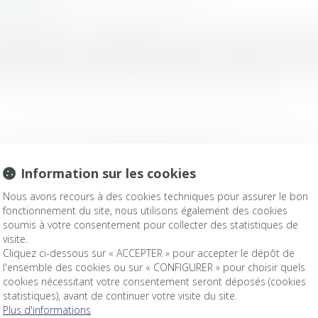
legisocial.fr
laquelle un salarié s'engage à consacrer l'exclusivité de son act
n'est valable que si elle est indispensable à la protection des intérê
 de la tâche à accomplir et proportionnée au but recherché...
Lir
Information sur les cookies
onnaissance du principe d’égalité de traitement
Nous avons recours à des cookies techniques pour assurer le bon
fonctionnement du site, nous utilisons également des cookies
nitaire : la Cour de cassation valide la compatibilité avec la C
soumis à votre consentement pour collecter des statistiques de
ature de son solde de tout compte
visite.
Cliquez ci-dessous sur « ACCEPTER » pour accepter le dépôt de
l'ensemble des cookies ou sur « CONFIGURER » pour choisir quels
cookies nécessitant votre consentement seront déposés (cookies
 office du juge
statistiques), avant de continuer votre visite du site.
ns obligatoires pour être valable
Plus d'informations